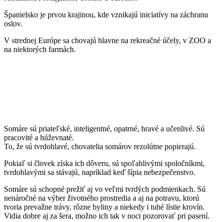
Španielsko je prvou krajinou, kde vznikajú iniciatívy na záchranu
oslov.
V strednej Európe sa chovajú hlavne na rekreačné účely, v ZOO a
na niektorých farmách.
Somáre sú priateľské, inteligentné, opatrné, hravé a učenlivé. Sú
pracovité a húževnaté.
To, že sú tvrdohlavé, chovatelia somárov rezolútne popierajú.
Pokiaľ si človek získa ich dôveru, sú spoľahlivými spoločníkmi,
tvrdohlavými sa stávajú, napríklad keď šípia nebezpečenstvo.
Somáre sú schopné prežiť aj vo veľmi tvrdých podmienkach. Sú
nenáročné na výber životného prostredia a aj na potravu, ktorú
tvoria prevažne trávy, rôzne byliny a niekedy i tuhé lístie krovín.
Vidia dobre aj za šera, možno ich tak v noci pozorovať pri pasení.