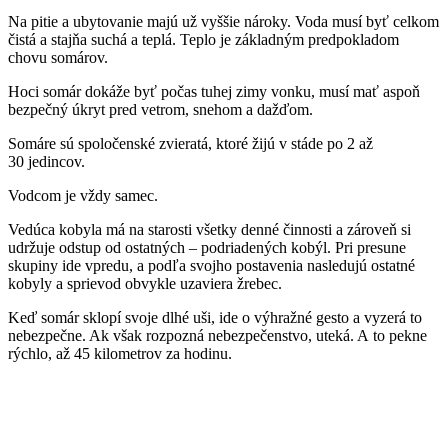
Na pitie a ubytovanie majú už vyššie nároky. Voda musí byť celkom
čistá a stajňa suchá a teplá. Teplo je základným predpokladom
chovu somárov.
Hoci somár dokáže byť počas tuhej zimy vonku, musí mať aspoň
bezpečný úkryt pred vetrom, snehom a dažďom.
Somáre sú spoločenské zvieratá, ktoré žijú v stáde po 2 až
30 jedincov.
Vodcom je vždy samec.
Vedúca kobyla má na starosti všetky denné činnosti a zároveň si
udržuje odstup od ostatných – podriadených kobýl. Pri presune
skupiny ide vpredu, a podľa svojho postavenia nasledujú ostatné
kobyly a sprievod obvykle uzaviera žrebec.
Keď somár sklopí svoje dlhé uši, ide o výhražné gesto a vyzerá to
nebezpečne. Ak však rozpozná nebezpečenstvo, uteká. A to pekne
rýchlo, až 45 kilometrov za hodinu.