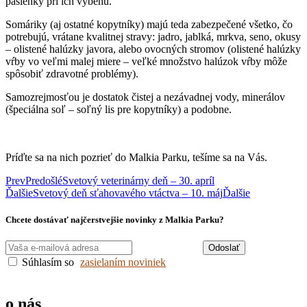
pasienky pri ich výbehu.
Somáriky (aj ostatné kopytníky) majú teda zabezpečené všetko, čo
potrebujú, vrátane kvalitnej stravy: jadro, jablká, mrkva, seno, okusy
– olistené halúzky javora, alebo ovocných stromov (olistené halúzky
vŕby vo veľmi malej miere – veľké množstvo halúzok vŕby môže
spôsobiť zdravotné problémy).
Samozrejmosťou je dostatok čistej a nezávadnej vody, minerálov
(špeciálna soľ – soľný lis pre kopytníky) a podobne.
Príďte sa na nich pozrieť do Malkia Parku, tešíme sa na Vás.
Prev
Predošlé
Svetový veterinárny deň – 30. apríl
Ďalšie
Svetový deň sťahovavého vtáctva – 10. máj
Ďalšie
Chcete dostávať najčerstvejšie novinky z Malkia Parku?
Odoslať
Súhlasím so
zasielaním noviniek
o nás