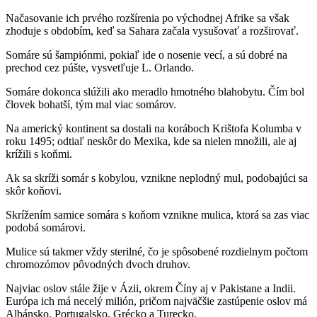
Načasovanie ich prvého rozšírenia po východnej Afrike sa však
zhoduje s obdobím, keď sa Sahara začala vysušovať a rozširovať.
Somáre sú šampiónmi, pokiaľ ide o nosenie vecí, a sú dobré na
prechod cez púšte, vysvetľuje L. Orlando.
Somáre dokonca slúžili ako meradlo hmotného blahobytu. Čím bol
človek bohatší, tým mal viac somárov.
Na americký kontinent sa dostali na koráboch Krištofa Kolumba v
roku 1495; odtiaľ neskôr do Mexika, kde sa nielen množili, ale aj
krížili s koňmi.
Ak sa skríži somár s kobylou, vznikne neplodný mul, podobajúci sa
skôr koňovi.
Skrížením samice somára s koňom vznikne mulica, ktorá sa zas viac
podobá somárovi.
Mulice sú takmer vždy sterilné, čo je spôsobené rozdielnym počtom
chromozómov pôvodných dvoch druhov.
Najviac oslov stále žije v Ázii, okrem Číny aj v Pakistane a Indii.
Európa ich má necelý milión, pričom najväčšie zastúpenie oslov má
Albánsko, Portugalsko, Grécko a Turecko.