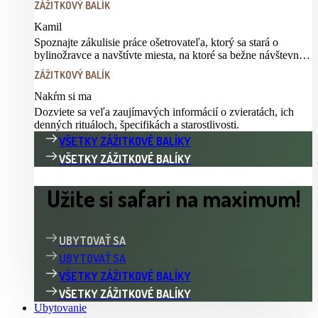
ZÁŽITKOVÝ BALÍK
Kamil
Spoznajte zákulisie práce ošetrovateľa, ktorý sa stará o
bylinožravce a navštívte miesta, na ktoré sa bežne návštevník
nedostane
ZÁŽITKOVÝ BALÍK
Nakŕm si ma
Dozviete sa veľa zaujímavých informácií o zvieratách, ich
denných rituáloch, špecifikách a starostlivosti.
VŠETKY ZÁŽITKOVÉ BALÍKY
VŠETKY ZÁŽITKOVÉ BALÍKY
Užite si safari na maximum!
UBYTOVAŤ SA
UBYTOVAŤ SA
VŠETKY ZÁŽITKOVÉ BALÍKY
VŠETKY ZÁŽITKOVÉ BALÍKY
Ubytovanie