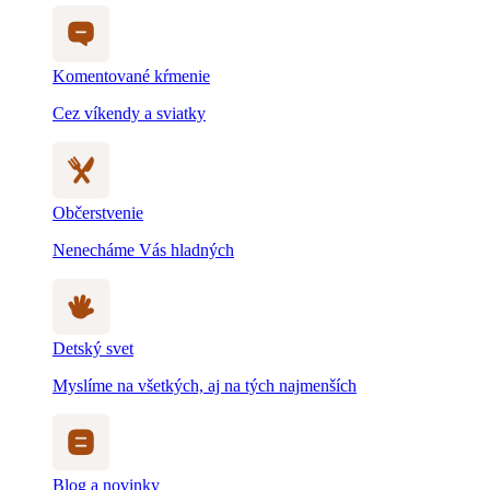
Komentované kŕmenie
Cez víkendy a sviatky
Občerstvenie
Nenecháme Vás hladných
Detský svet
Myslíme na všetkých, aj na tých najmenších
Blog a novinky