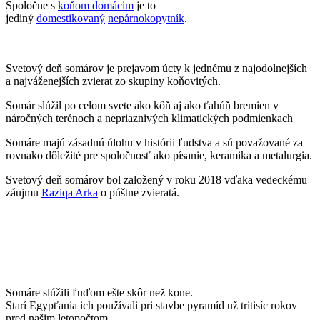
Spoločne s
koňom domácim
je to
jediný
domestikovaný
nepárnokopytník
.
Svetový deň somárov je prejavom úcty k jednému z najodolnejších
a najváženejších zvierat zo skupiny koňovitých.
Somár slúžil po celom svete ako kôň aj ako ťahúň bremien v
náročných terénoch a nepriaznivých klimatických podmienkach
Somáre majú zásadnú úlohu v histórii ľudstva a sú považované za
rovnako dôležité pre spoločnosť ako písanie, keramika a metalurgia.
Svetový deň somárov bol založený v roku 2018 vďaka vedeckému
záujmu
Raziqa Arka
o púštne zvieratá.
Somáre slúžili ľuďom ešte skôr než kone.
Starí Egypťania ich používali pri stavbe pyramíd už tritisíc rokov
pred našim letopočtom.