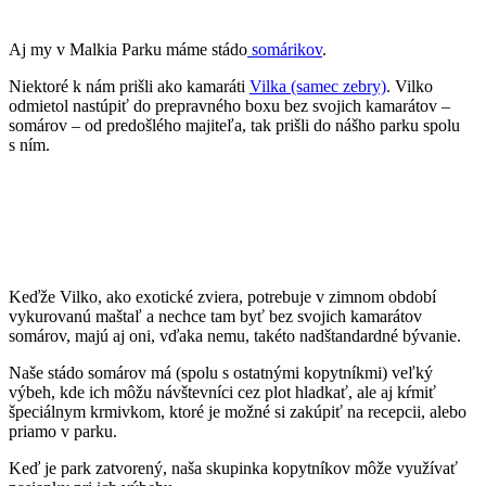
Aj my v Malkia Parku máme stádo
somárikov
.
Niektoré k nám prišli ako kamaráti
Vilka (samec zebry)
. Vilko
odmietol nastúpiť do prepravného boxu bez svojich kamarátov –
somárov – od predošlého majiteľa, tak prišli do nášho parku spolu
s ním.
Keďže Vilko, ako exotické zviera, potrebuje v zimnom období
vykurovanú maštaľ a nechce tam byť bez svojich kamarátov
somárov, majú aj oni, vďaka nemu, takéto nadštandardné bývanie.
Naše stádo somárov má (spolu s ostatnými kopytníkmi) veľký
výbeh, kde ich môžu návštevníci cez plot hladkať, ale aj kŕmiť
špeciálnym krmivkom, ktoré je možné si zakúpiť na recepcii, alebo
priamo v parku.
Keď je park zatvorený, naša skupinka kopytníkov môže využívať