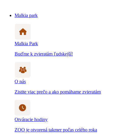
Malkia park
Malkia Park
Buďme k zvieratám ľudskejší!
O nás
Zistite viac prečo a ako pomáhame zvieratám
Otváracie hodiny
ZOO je otvorená takmer počas celého roka