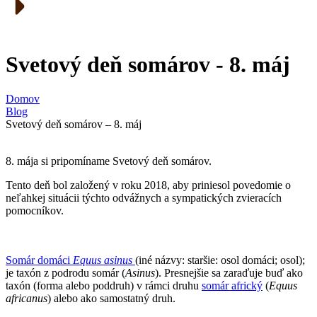
Svetový deň somárov - 8. máj
Domov
Blog
Svetový deň somárov – 8. máj
8. mája si pripomíname Svetový deň somárov.
Tento deň bol založený v roku 2018, aby priniesol povedomie o
neľahkej situácii týchto odvážnych a sympatických zvieracích
pomocníkov.
Somár domáci
Equus asinus
(iné názvy: staršie: osol domáci; osol);
je taxón z podrodu somár (
Asinus
). Presnejšie sa zaraďuje buď ako
taxón (forma alebo poddruh) v rámci druhu
somár africký
(
Equus
africanus
) alebo ako samostatný druh.