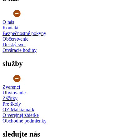
O nás
Kontakt
Bezpečnostné pokyny
Občerstvenie
Detský svet
Otváracie hodiny
služby
Zverenci
Ubytovanie
Zážitky
Pre školy
OZ Malkia park
O verejnej zbierke
Obchodné podmienky
sledujte nás