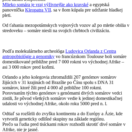
Mlieko somára je vraj výživnejšie ako kravské
a egyptská
panovníčka
Kleopatra VII
. sa v ňom kúpala pre udržanie hladkej
pleti.
Od ťahania mezopotámskych vojnových vozov až po mletie obilia v
stredoveku – somáre niesli na svojich chrbtoch civilizáciu.
Podľa molekulárneho archeológa
Ludovica Orlanda z Centra
antropobiológie a genomiky
vo francúzskom Toulouse boli somáre
domestikované približne pred 7 000 rokmi vo východnej Afrike –
asi 3 000 rokov pred koňmi.
Orlando a jeho kolegovia zhromaždili 207 genómov somárov
žijúcich v 31 krajinách od Brazílie po Čínu spolu s DNA 31
somárov, ktoré žili pred 4 000 až približne 100 rokmi.
Porovnaním týchto genómov s genómami divých somárov vedci
zistili, že pôvod všetkých somárov vedie k jedinej domestikačnej
udalosti vo východnej Afrike, okolo roku 5000 pred n. l.
Odtiaľ sa rozšírili do zvyšku kontinentu a do Európy a Ázie, kde
vytvorili geneticky odlišné skupiny na základe regiónu.
Prečo sa ľudia pred tisíckami rokov rozhodli skrotiť divé somáre v
Afrike, nie je jasné.