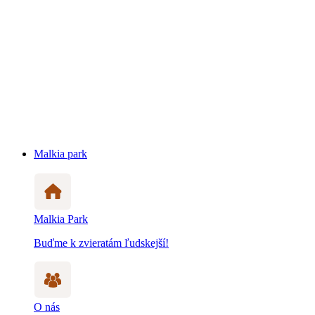
Malkia park
Malkia Park
Buďme k zvieratám ľudskejší!
O nás