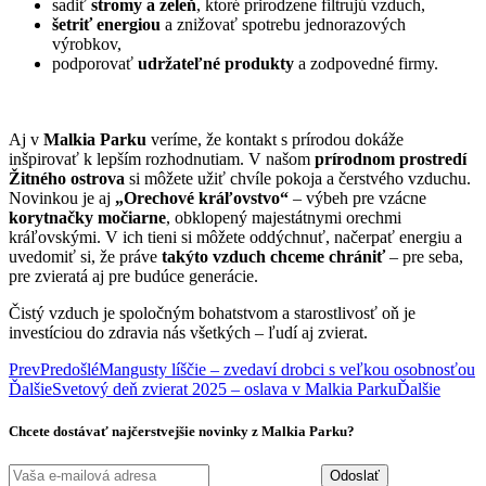
podporovať
udržateľné produkty
a zodpovedné firmy.
Aj v
Malkia Parku
veríme, že kontakt s prírodou dokáže
inšpirovať k lepším rozhodnutiam. V našom
prírodnom prostredí
Žitného ostrova
si môžete užiť chvíle pokoja a čerstvého vzduchu.
Novinkou je aj
„Orechové kráľovstvo“
– výbeh pre vzácne
korytnačky močiarne
, obklopený majestátnymi orechmi
kráľovskými. V ich tieni si môžete oddýchnuť, načerpať energiu a
uvedomiť si, že práve
takýto vzduch chceme chrániť
– pre seba,
pre zvieratá aj pre budúce generácie.
Čistý vzduch je spoločným bohatstvom a starostlivosť oň je
investíciou do zdravia nás všetkých – ľudí aj zvierat.
Prev
Predošlé
Mangusty líščie – zvedaví drobci s veľkou osobnosťou
Ďalšie
Svetový deň zvierat 2025 – oslava v Malkia Parku
Ďalšie
Chcete dostávať najčerstvejšie novinky z Malkia Parku?
Odoslať
Súhlasím so
zasielaním noviniek