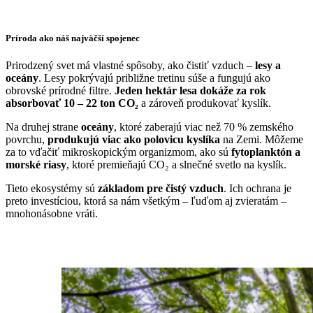
Príroda ako náš najväčší spojenec
Prirodzený svet má vlastné spôsoby, ako čistiť vzduch –
lesy a
oceány
. Lesy pokrývajú približne tretinu súše a fungujú ako
obrovské prírodné filtre.
Jeden hektár lesa dokáže za rok
absorbovať 10 – 22 ton CO₂
a zároveň produkovať kyslík.
Na druhej strane
oceány
, ktoré zaberajú viac než 70 % zemského
povrchu,
produkujú viac ako polovicu kyslíka
na Zemi. Môžeme
za to vďačiť mikroskopickým organizmom, ako sú
fytoplanktón a
morské riasy
, ktoré premieňajú CO₂ a slnečné svetlo na kyslík.
Tieto ekosystémy sú
základom pre čistý vzduch
. Ich ochrana je
preto investíciou, ktorá sa nám všetkým – ľuďom aj zvieratám –
mnohonásobne vráti.