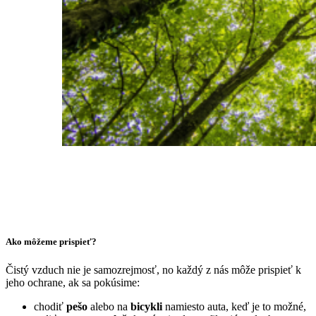
Ako môžeme prispieť?
Čistý vzduch nie je samozrejmosť, no každý z nás môže prispieť k
jeho ochrane, ak sa pokúsime:
chodiť
pešo
alebo na
bicykli
namiesto auta, keď je to možné,
sadiť
stromy a zeleň
, ktoré prirodzene filtrujú vzduch,
šetriť energiou
a znižovať spotrebu jednorazových
výrobkov,