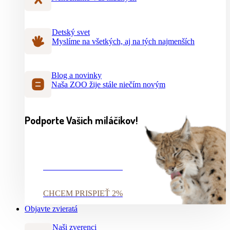
Detský svet
Myslíme na všetkých, aj na tých najmenších
Blog a novinky
Naša ZOO žije stále niečím novým
Podporte Vašich miláčikov!
CHCEM PRISPIEŤ 2%
CHCEM PRISPIEŤ 2%
Objavte zvieratá
Naši zverenci