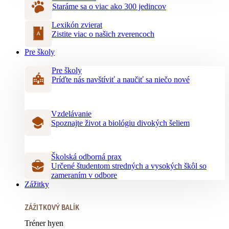
Staráme sa o viac ako 300 jedincov
Lexikón zvierat
Zistite viac o našich zverencoch
Pre školy
Pre školy
Príďte nás navštíviť a naučiť sa niečo nové
Vzdelávanie
Spoznajte život a biológiu divokých šeliem
Školská odborná prax
Určené študentom stredných a vysokých škôl so
zameraním v odbore
Zážitky
ZÁŽITKOVÝ BALÍK
Tréner hyen