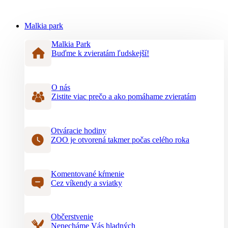
Malkia park
Malkia Park
Buďme k zvieratám ľudskejší!
O nás
Zistite viac prečo a ako pomáhame zvieratám
Otváracie hodiny
ZOO je otvorená takmer počas celého roka
Komentované kŕmenie
Cez víkendy a sviatky
Občerstvenie
Nenecháme Vás hladných