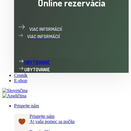
VIAC INFORMÁCIÍ
VIAC INFORMÁCIÍ
UBYTOVANIE
UBYTOVANIE
Cenník
E-shop
Prispejte nám
Prispejte nám
Aj vaša pomoc sa počíta
Darujte 2%
Pomôžte nám prostredníctvom 2% z dane