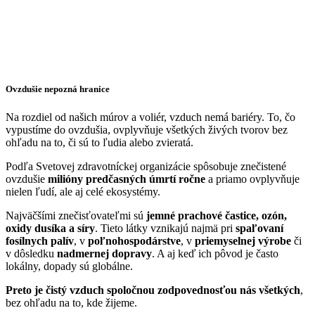
Ovzdušie nepozná hranice
Na rozdiel od našich múrov a voliér, vzduch nemá bariéry. To, čo
vypustíme do ovzdušia, ovplyvňuje všetkých živých tvorov bez
ohľadu na to, či sú to ľudia alebo zvieratá.
Podľa Svetovej zdravotníckej organizácie spôsobuje znečistené
ovzdušie
milióny predčasných úmrtí ročne
a priamo ovplyvňuje
nielen ľudí, ale aj celé ekosystémy.
Najväčšími znečisťovateľmi sú
jemné prachové častice, ozón,
oxidy dusíka a síry
. Tieto látky vznikajú najmä pri
spaľovaní
fosílnych palív
, v
poľnohospodárstve
, v
priemyselnej výrobe
či
v dôsledku
nadmernej dopravy
. A aj keď ich pôvod je často
lokálny, dopady sú globálne.
Preto je čistý vzduch spoločnou zodpovednosťou nás všetkých
,
bez ohľadu na to, kde žijeme.