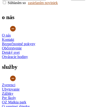
o nás
O nás
Kontakt
Bezpečnostné pokyny
Občerstvenie
Detský svet
Otváracie hodiny
služby
Zverenci
Ubytovanie
Zážitky
Pre školy
OZ Malkia park
O verejnej zbierke
Obchodné podmienky