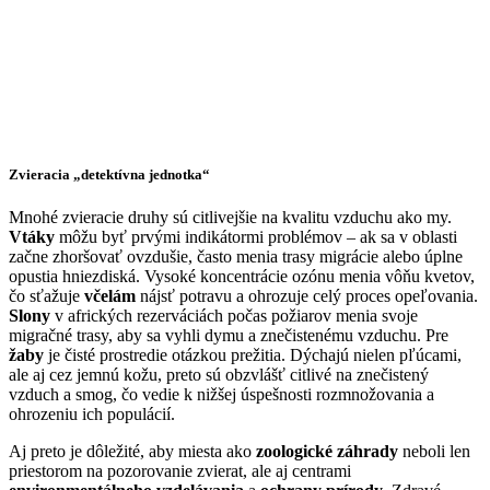
Zvieracia „detektívna jednotka“
Mnohé zvieracie druhy sú citlivejšie na kvalitu vzduchu ako my.
Vtáky
môžu byť prvými indikátormi problémov – ak sa v oblasti
začne zhoršovať ovzdušie, často menia trasy migrácie alebo úplne
opustia hniezdiská. Vysoké koncentrácie ozónu menia vôňu kvetov,
čo sťažuje
včelám
nájsť potravu a ohrozuje celý proces opeľovania.
Slony
v afrických rezerváciách počas požiarov menia svoje
migračné trasy, aby sa vyhli dymu a znečistenému vzduchu. Pre
žaby
je čisté prostredie otázkou prežitia. Dýchajú nielen pľúcami,
ale aj cez jemnú kožu, preto sú obzvlášť citlivé na znečistený
vzduch a smog, čo vedie k nižšej úspešnosti rozmnožovania a
ohrozeniu ich populácií.
Aj preto je dôležité, aby miesta ako
zoologické záhrady
neboli len
priestorom na pozorovanie zvierat, ale aj centrami
environmentálneho vzdelávania
a
ochrany prírody
. Zdravé
prostredie je základom pre život všetkých živočíchov. Ak chránime
kvalitu ovzdušia, chránime zároveň aj zdravie našich zvierat a