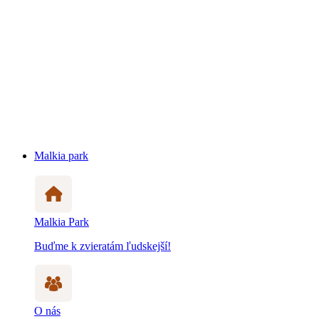
Malkia park
Malkia Park
Buďme k zvieratám ľudskejší!
O nás