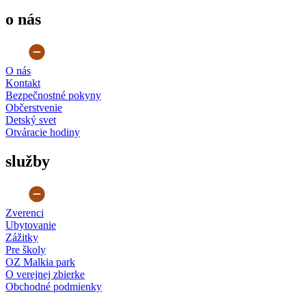
o nás
O nás
Kontakt
Bezpečnostné pokyny
Občerstvenie
Detský svet
Otváracie hodiny
služby
Zverenci
Ubytovanie
Zážitky
Pre školy
OZ Malkia park
O verejnej zbierke
Obchodné podmienky