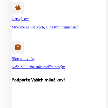
Detský svet
Myslíme na všetkých, aj na tých najmenších
Blog a novinky
Naša ZOO žije stále niečím novým
Podporte Vašich miláčikov!
CHCEM PRISPIEŤ 2%