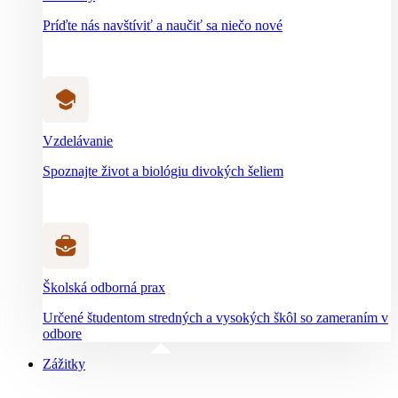
Príďte nás navštíviť a naučiť sa niečo nové
Vzdelávanie
Spoznajte život a biológiu divokých šeliem
Školská odborná prax
Určené študentom stredných a vysokých škôl so zameraním v
odbore
Zážitky