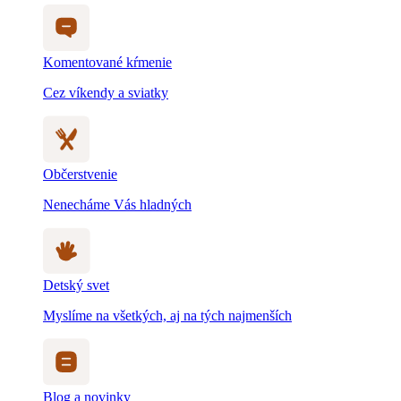
Komentované kŕmenie
Cez víkendy a sviatky
Občerstvenie
Nenecháme Vás hladných
Detský svet
Myslíme na všetkých, aj na tých najmenších
Blog a novinky