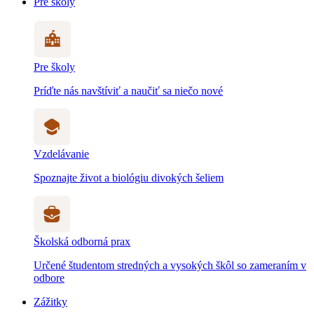
Pre školy
Pre školy
Príďte nás navštíviť a naučiť sa niečo nové
Vzdelávanie
Spoznajte život a biológiu divokých šeliem
Školská odborná prax
Určené študentom stredných a vysokých škôl so zameraním v
odbore
Zážitky