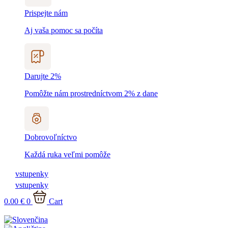
Prispejte nám
Aj vaša pomoc sa počíta
Darujte 2%
Pomôžte nám prostredníctvom 2% z dane
Dobrovoľníctvo
Každá ruka veľmi pomôže
vstupenky
vstupenky
0.00
€
0
Cart