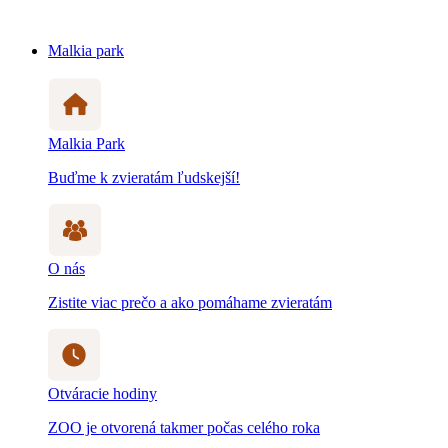
Malkia park
Malkia Park
Buďme k zvieratám ľudskejší!
O nás
Zistite viac prečo a ako pomáhame zvieratám
Otváracie hodiny
ZOO je otvorená takmer počas celého roka