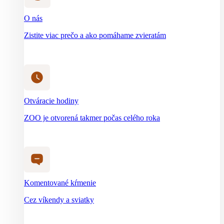
Otváracie hodiny
ZOO je otvorená takmer počas celého roka
Komentované kŕmenie
Cez víkendy a sviatky
Občerstvenie
Nenecháme Vás hladných