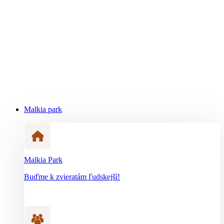
Malkia park
Malkia Park
Buďme k zvieratám ľudskejší!
O nás
Zistite viac prečo a ako pomáhame zvieratám