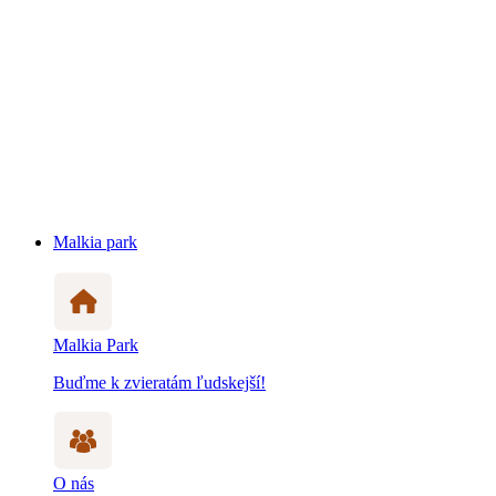
Malkia park
Malkia Park
Buďme k zvieratám ľudskejší!
O nás
Zistite viac prečo a ako pomáhame zvieratám
Otváracie hodiny
ZOO je otvorená takmer počas celého roka