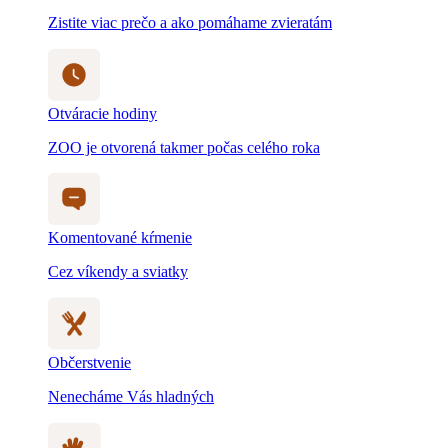
Komentované kŕmenie
Cez víkendy a sviatky
Občerstvenie
Nenecháme Vás hladných
Detský svet
Myslíme na všetkých, aj na tých najmenších
Blog a novinky