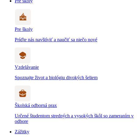
Pre školy
Pre školy
Príďte nás navštíviť a naučiť sa niečo nové
Vzdelávanie
Spoznajte život a biológiu divokých šeliem
Školská odborná prax
Určené študentom stredných a vysokých škôl so zameraním v
odbore
Zážitky