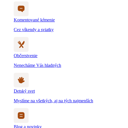
Komentované kŕmenie
Cez víkendy a sviatky
Občerstvenie
Nenecháme Vás hladných
Detský svet
Myslíme na všetkých, aj na tých najmenších
Blog a novinky