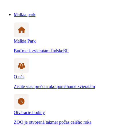
Malkia park
Malkia Park
Buďme k zvieratám ľudskejší!
O nás
Zistite viac prečo a ako pomáhame zvieratám
Otváracie hodiny
ZOO je otvorená takmer počas celého roka