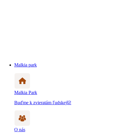
Malkia park
Malkia Park
Buďme k zvieratám ľudskejší!
O nás
Zistite viac prečo a ako pomáhame zvieratám
Otváracie hodiny
ZOO je otvorená takmer počas celého roka