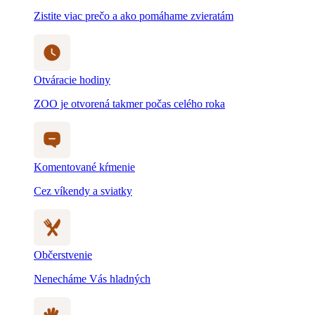
Komentované kŕmenie
Cez víkendy a sviatky
Občerstvenie
Nenecháme Vás hladných
Detský svet
Myslíme na všetkých, aj na tých najmenších
Blog a novinky