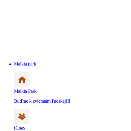
Malkia park
Malkia Park
Buďme k zvieratám ľudskejší!
O nás