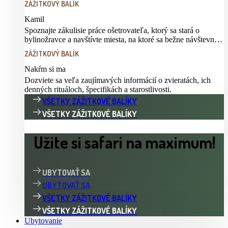
ZÁŽITKOVÝ BALÍK
Kamil
Spoznajte zákulisie práce ošetrovateľa, ktorý sa stará o
bylinožravce a navštívte miesta, na ktoré sa bežne návštevník
nedostane
ZÁŽITKOVÝ BALÍK
Nakŕm si ma
Dozviete sa veľa zaujímavých informácií o zvieratách, ich
denných rituáloch, špecifikách a starostlivosti.
VŠETKY ZÁŽITKOVÉ BALÍKY
VŠETKY ZÁŽITKOVÉ BALÍKY
Užite si safari na maximum!
UBYTOVAŤ SA
UBYTOVAŤ SA
VŠETKY ZÁŽITKOVÉ BALÍKY
VŠETKY ZÁŽITKOVÉ BALÍKY
Ubytovanie