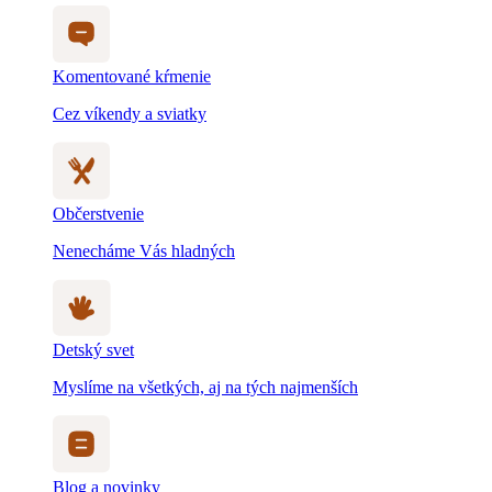
Komentované kŕmenie
Cez víkendy a sviatky
Občerstvenie
Nenecháme Vás hladných
Detský svet
Myslíme na všetkých, aj na tých najmenších
Blog a novinky