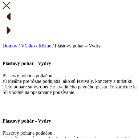
Domov
/
Všetko
/
Rôzne
/ Plastový pohár – Vydry
Plastový pohár - Vydry
Plastový
pohár s potlačou
sú
ideálne
pre
rôzne
podujatia,
ako
sú
festivaly,
koncerty a turistiku
.
Tieto
poháre
sú
vyrobené
z
kvalitného
pevného
plastu,
čo
zaručuje
ic
Sú vhodné na opakované používanie.
Plastový pohár - Vydry
Plastový
pohár s potlačou