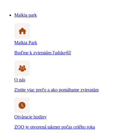
Malkia park
Malkia Park
Buďme k zvieratám ľudskejší!
O nás
Zistite viac prečo a ako pomáhame zvieratám
Otváracie hodiny
ZOO je otvorená takmer počas celého roka