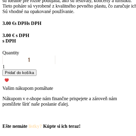
sú
ideálne
pre
rôzne
podujatia,
ako
sú
festivaly,
koncerty a turistiku
.
Tieto
poháre
sú
vyrobené
z
kvalitného
pevného
plastu,
čo
zaručuje
ic
Sú vhodné na opakované používanie.
3.00 €
s DPH
s DPH
3.00 €
s DPH
s DPH
Quantity
1
Pridať do košíka
Vašim nákupom pomáhate
Nákupom v e-shope nám finančne prispejete a zároveň nám
pomôžete šíriť naše poslanie ďalej.
Ešte nemáte
lístky?
Kúpte si ich teraz!