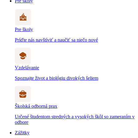
Pre školy
Pre školy
Príďte nás navštíviť a naučiť sa niečo nové
Vzdelávanie
Spoznajte život a biológiu divokých šeliem
Školská odborná prax
Určené študentom stredných a vysokých škôl so zameraním v
odbore
Zážitky