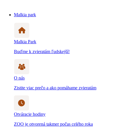
Malkia park
Malkia Park
Buďme k zvieratám ľudskejší!
O nás
Zistite viac prečo a ako pomáhame zvieratám
Otváracie hodiny
ZOO je otvorená takmer počas celého roka