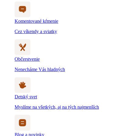
Komentované kŕmenie
Cez víkendy a sviatky
Občerstvenie
Nenecháme Vás hladných
Detský svet
Myslíme na všetkých, aj na tých najmenších
Blog a novinky