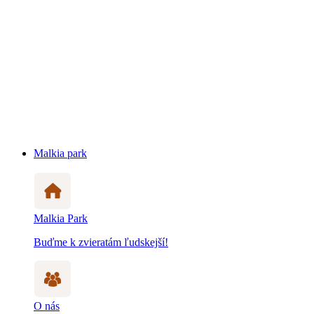
Malkia park
Malkia Park
Buďme k zvieratám ľudskejší!
O nás