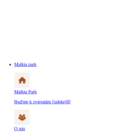
Malkia park
Malkia Park
Buďme k zvieratám ľudskejší!
O nás