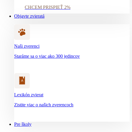
CHCEM PRISPIEŤ 2%
Objavte zvieratá
Naši zverenci
Staráme sa o viac ako 300 jedincov
Lexikón zvierat
Zistite viac o našich zverencoch
Pre školy