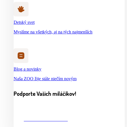
Detský svet
Myslíme na všetkých, aj na tých najmenších
Blog a novinky
Naša ZOO žije stále niečím novým
Podporte Vašich miláčikov!
CHCEM PRISPIEŤ 2%