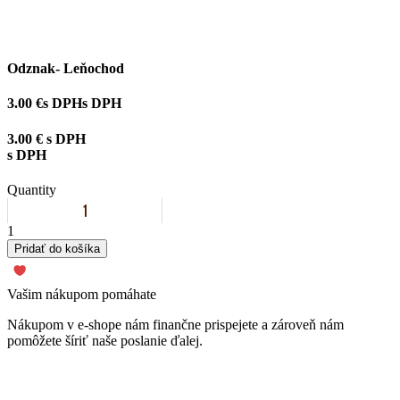
Odznak- Leňochod
3.00 €
s DPH
s DPH
3.00 €
s DPH
s DPH
Quantity
1
Pridať do košíka
Vašim nákupom pomáhate
Nákupom v e-shope nám finančne prispejete a zároveň nám
pomôžete šíriť naše poslanie ďalej.