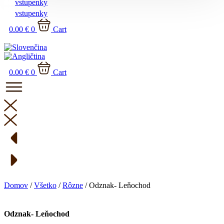
vstupenky
vstupenky
0.00
€
0
Cart
0.00
€
0
Cart
Domov
/
Všetko
/
Rôzne
/ Odznak- Leňochod
Odznak- Leňochod