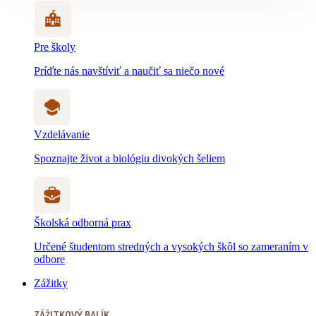
Pre školy
Príďte nás navštíviť a naučiť sa niečo nové
Vzdelávanie
Spoznajte život a biológiu divokých šeliem
Školská odborná prax
Určené študentom stredných a vysokých škôl so zameraním v
odbore
Zážitky
ZÁŽITKOVÝ BALÍK