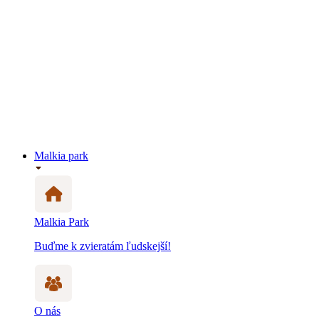
Malkia park
Malkia Park
Buďme k zvieratám ľudskejší!
O nás