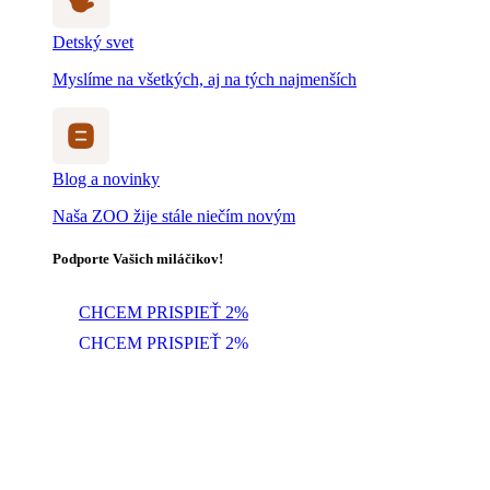
Detský svet
Myslíme na všetkých, aj na tých najmenších
Blog a novinky
Naša ZOO žije stále niečím novým
Podporte Vašich miláčikov!
CHCEM PRISPIEŤ 2%
CHCEM PRISPIEŤ 2%
Objavte zvieratá
Naši zverenci