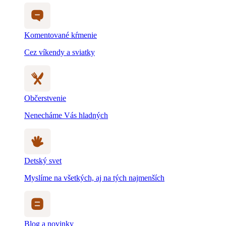
Komentované kŕmenie
Cez víkendy a sviatky
Občerstvenie
Nenecháme Vás hladných
Detský svet
Myslíme na všetkých, aj na tých najmenších
Blog a novinky