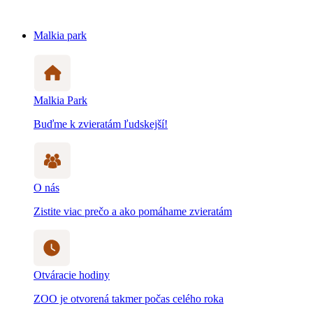
Malkia park
Malkia Park
Buďme k zvieratám ľudskejší!
O nás
Zistite viac prečo a ako pomáhame zvieratám
Otváracie hodiny
ZOO je otvorená takmer počas celého roka