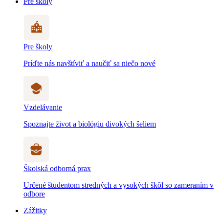
Pre školy
Pre školy
Príďte nás navštíviť a naučiť sa niečo nové
Vzdelávanie
Spoznajte život a biológiu divokých šeliem
Školská odborná prax
Určené študentom stredných a vysokých škôl so zameraním v
odbore
Zážitky