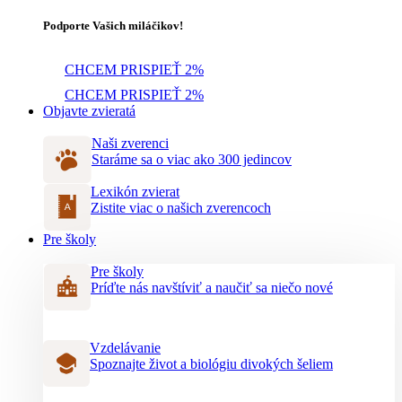
Podporte Vašich miláčikov!
CHCEM PRISPIEŤ 2%
CHCEM PRISPIEŤ 2%
Objavte zvieratá
Naši zverenci
Staráme sa o viac ako 300 jedincov
Lexikón zvierat
Zistite viac o našich zverencoch
Pre školy
Pre školy
Príďte nás navštíviť a naučiť sa niečo nové
Vzdelávanie
Spoznajte život a biológiu divokých šeliem