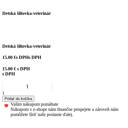
Detská šiltovka-veterinár
Detská šiltovka-veterinár
15.00 €
s DPH
s DPH
15.00 €
s DPH
s DPH
Quantity
1
Pridať do košíka
Vašim nákupom pomáhate
Nákupom v e-shope nám finančne prispejete a zároveň nám
pomôžete šíriť naše poslanie ďalej.