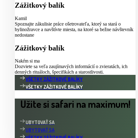
Zážitkový balík
Kamil
Spoznajte zákulisie práce ošetrovateľa, ktorý sa stará o
bylinožravce a navštívte miesta, na ktoré sa bežne návštevník
nedostane
Zážitkový balík
Nakŕm si ma
Dozviete sa veľa zaujímavých informácií o zvieratách, ich
denných rituáloch, špecifikách a starostlivosti.
VŠETKY ZÁŽITKOVÉ BALÍKY
VŠETKY ZÁŽITKOVÉ BALÍKY
Užite si safari na maximum!
UBYTOVAŤ SA
UBYTOVAŤ SA
VŠETKY ZÁŽITKOVÉ BALÍKY