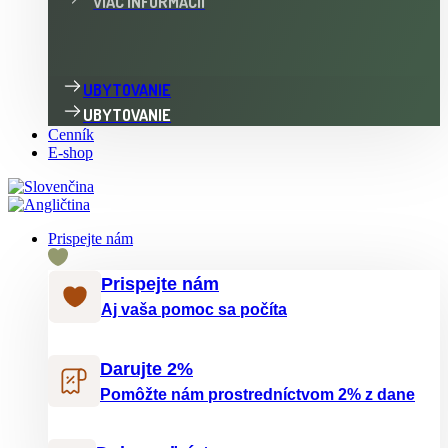
VIAC INFORMÁCIÍ
UBYTOVANIE
UBYTOVANIE
Cenník
E-shop
Prispejte nám
Prispejte nám
Aj vaša pomoc sa počíta
Darujte 2%
Pomôžte nám prostredníctvom 2% z dane