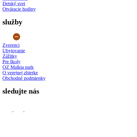
Detský svet
Otváracie hodiny
služby
Zverenci
Ubytovanie
Zážitky
Pre školy
OZ Malkia park
O verejnej zbierke
Obchodné podmienky
sledujte nás