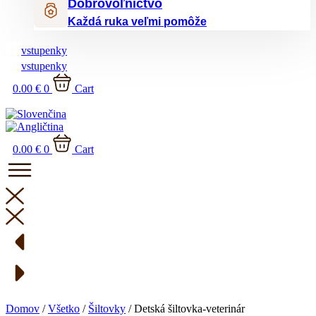
Dobrovoľníctvo
Každá ruka veľmi pomôže
vstupenky
vstupenky
0.00
€
0
Cart
0.00
€
0
Cart
Domov
/
Všetko
/
Šiltovky
/ Detská šiltovka-veterinár