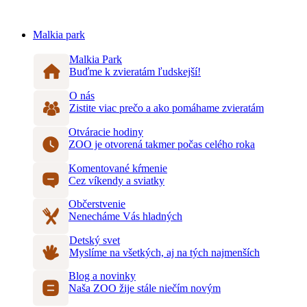
Malkia park
Malkia Park
Buďme k zvieratám ľudskejší!
O nás
Zistite viac prečo a ako pomáhame zvieratám
Otváracie hodiny
ZOO je otvorená takmer počas celého roka
Komentované kŕmenie
Cez víkendy a sviatky
Občerstvenie
Nenecháme Vás hladných
Detský svet
Myslíme na všetkých, aj na tých najmenších
Blog a novinky
Naša ZOO žije stále niečím novým