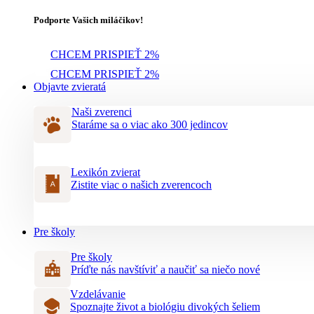
Podporte Vašich miláčikov!
CHCEM PRISPIEŤ 2%
CHCEM PRISPIEŤ 2%
Objavte zvieratá
Naši zverenci
Staráme sa o viac ako 300 jedincov
Lexikón zvierat
Zistite viac o našich zverencoch
Pre školy
Pre školy
Príďte nás navštíviť a naučiť sa niečo nové
Vzdelávanie
Spoznajte život a biológiu divokých šeliem