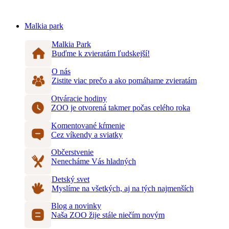
Malkia park
Malkia Park
Buďme k zvieratám ľudskejší!
O nás
Zistite viac prečo a ako pomáhame zvieratám
Otváracie hodiny
ZOO je otvorená takmer počas celého roka
Komentované kŕmenie
Cez víkendy a sviatky
Občerstvenie
Nenecháme Vás hladných
Detský svet
Myslíme na všetkých, aj na tých najmenších
Blog a novinky
Naša ZOO žije stále niečím novým