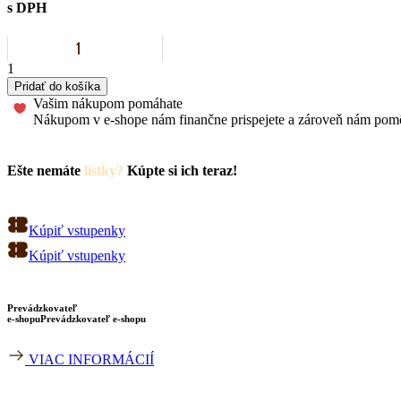
s DPH
Quantity
1
Pridať do košíka
Vašim nákupom pomáhate
Nákupom v e-shope nám finančne prispejete a zároveň nám pomôže
Ešte nemáte
lístky?
Kúpte si ich teraz!
Kúpiť vstupenky
Kúpiť vstupenky
Prevádzkovateľ
e-shopu
Prevádzkovateľ e-shopu
VIAC INFORMÁCIÍ