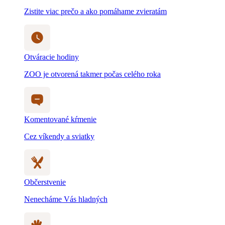
Komentované kŕmenie
Cez víkendy a sviatky
Občerstvenie
Nenecháme Vás hladných
Detský svet
Myslíme na všetkých, aj na tých najmenších
Blog a novinky