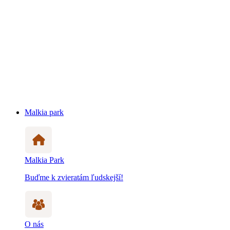
Malkia park
Malkia Park
Buďme k zvieratám ľudskejší!
O nás
Zistite viac prečo a ako pomáhame zvieratám
Otváracie hodiny
ZOO je otvorená takmer počas celého roka