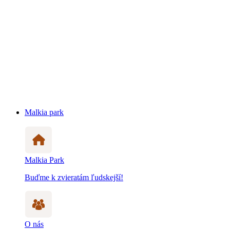
Malkia park
Malkia Park
Buďme k zvieratám ľudskejší!
O nás