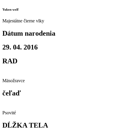
Yukon wolf
Majestátne čierne vlky
Dátum narodenia
29. 04. 2016
RAD
Mäsožravce
čeľaď
Psovité
DĹŽKA TELA