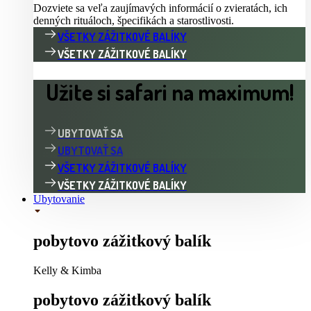
Dozviete sa veľa zaujímavých informácií o zvieratách, ich
denných rituáloch, špecifikách a starostlivosti.
VŠETKY ZÁŽITKOVÉ BALÍKY
VŠETKY ZÁŽITKOVÉ BALÍKY
Užite si safari na maximum!
UBYTOVAŤ SA
UBYTOVAŤ SA
VŠETKY ZÁŽITKOVÉ BALÍKY
VŠETKY ZÁŽITKOVÉ BALÍKY
Ubytovanie
pobytovo zážitkový balík
Kelly & Kimba
pobytovo zážitkový balík