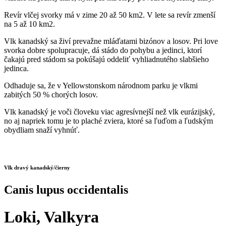
Revír vlčej svorky má v zime 20 až 50 km2. V lete sa revír zmenší
na 5 až 10 km2.
Vlk kanadský sa živí prevažne mláďatami bizónov a losov. Pri love
svorka dobre spolupracuje, dá stádo do pohybu a jedinci, ktorí
čakajú pred stádom sa pokúšajú oddeliť vyhliadnutého slabšieho
jedinca.
Odhaduje sa, že v Yellowstonskom národnom parku je vlkmi
zabitých 50 % chorých losov.
Vlk kanadský je voči človeku viac agresívnejší než vlk eurázijský,
no aj napriek tomu je to plaché zviera, ktoré sa ľuďom a ľudským
obydliam snaží vyhnúť.
Vlk dravý kanadský/čierny
Canis lupus occidentalis
Loki, Valkyra