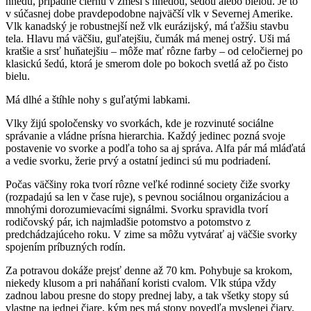
hnedú, prípadne čiernu v zmesi s hnedou, šedou alebo bielou. Je to
v súčasnej dobe pravdepodobne najväčší vlk v Severnej Amerike.
Vlk kanadský je robustnejší než vlk eurázijský, má ťažšiu stavbu
tela. Hlavu má väčšiu, guľatejšiu, čumák má menej ostrý. Uši má
kratšie a srsť huňatejšiu – môže mať rôzne farby – od celočiernej po
klasickú šedú, ktorá je smerom dole po bokoch svetlá až po čisto
bielu.
Má dlhé a štíhle nohy s guľatými labkami.
Vlky žijú spoločensky vo svorkách, kde je rozvinuté sociálne
správanie a vládne prísna hierarchia. Každý jedinec pozná svoje
postavenie vo svorke a podľa toho sa aj správa. Alfa pár má mláďatá
a vedie svorku, žerie prvý a ostatní jedinci sú mu podriadení.
Počas väčšiny roka tvorí rôzne veľké rodinné society čiže svorky
(rozpadajú sa len v čase ruje), s pevnou sociálnou organizáciou a
mnohými dorozumievacími signálmi. Svorku spravidla tvorí
rodičovský pár, ich najmladšie potomstvo a potomstvo z
predchádzajúceho roku. V zime sa môžu vytvárať aj väčšie svorky
spojením príbuzných rodín.
Za potravou dokáže prejsť denne až 70 km. Pohybuje sa krokom,
niekedy klusom a pri naháňaní koristi cvalom. Vlk stúpa vždy
zadnou labou presne do stopy prednej laby, a tak všetky stopy sú
vlastne na jednej čiare, kým pes má stopy povedľa myslenej čiary.