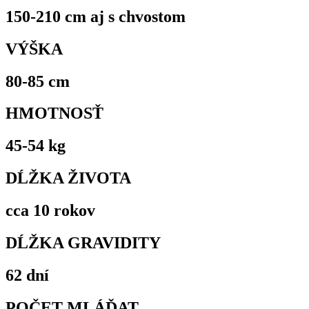
150-210 cm aj s chvostom
VÝŠKA
80-85 cm
HMOTNOSŤ
45-54 kg
DĹŽKA ŽIVOTA
cca 10 rokov
DĹŽKA GRAVIDITY
62 dní
POČET MLÁĎAT