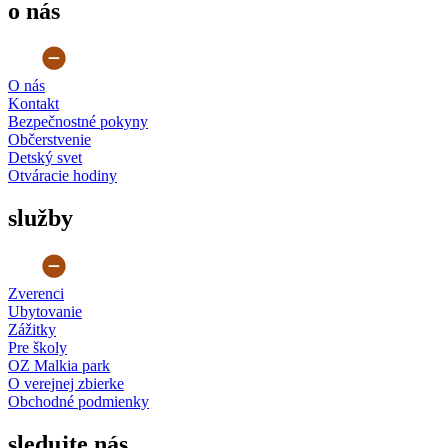
o nás
O nás
Kontakt
Bezpečnostné pokyny
Občerstvenie
Detský svet
Otváracie hodiny
služby
Zverenci
Ubytovanie
Zážitky
Pre školy
OZ Malkia park
O verejnej zbierke
Obchodné podmienky
sledujte nás