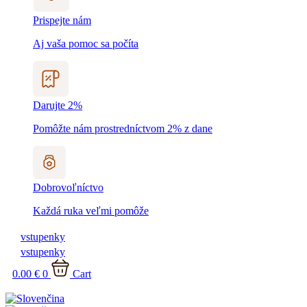
Prispejte nám
Aj vaša pomoc sa počíta
Darujte 2%
Pomôžte nám prostredníctvom 2% z dane
Dobrovoľníctvo
Každá ruka veľmi pomôže
vstupenky
vstupenky
0.00
€
0
Cart