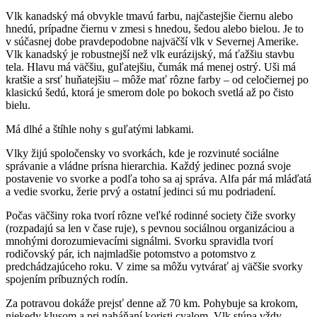
Vlk kanadský má obvykle tmavú farbu, najčastejšie čiernu alebo
hnedú, prípadne čiernu v zmesi s hnedou, šedou alebo bielou. Je to
v súčasnej dobe pravdepodobne najväčší vlk v Severnej Amerike.
Vlk kanadský je robustnejší než vlk eurázijský, má ťažšiu stavbu
tela. Hlavu má väčšiu, guľatejšiu, čumák má menej ostrý. Uši má
kratšie a srsť huňatejšiu – môže mať rôzne farby – od celočiernej po
klasickú šedú, ktorá je smerom dole po bokoch svetlá až po čisto
bielu.
Má dlhé a štíhle nohy s guľatými labkami.
Vlky žijú spoločensky vo svorkách, kde je rozvinuté sociálne
správanie a vládne prísna hierarchia. Každý jedinec pozná svoje
postavenie vo svorke a podľa toho sa aj správa. Alfa pár má mláďatá
a vedie svorku, žerie prvý a ostatní jedinci sú mu podriadení.
Počas väčšiny roka tvorí rôzne veľké rodinné society čiže svorky
(rozpadajú sa len v čase ruje), s pevnou sociálnou organizáciou a
mnohými dorozumievacími signálmi. Svorku spravidla tvorí
rodičovský pár, ich najmladšie potomstvo a potomstvo z
predchádzajúceho roku. V zime sa môžu vytvárať aj väčšie svorky
spojením príbuzných rodín.
Za potravou dokáže prejsť denne až 70 km. Pohybuje sa krokom,
niekedy klusom a pri naháňaní koristi cvalom. Vlk stúpa vždy