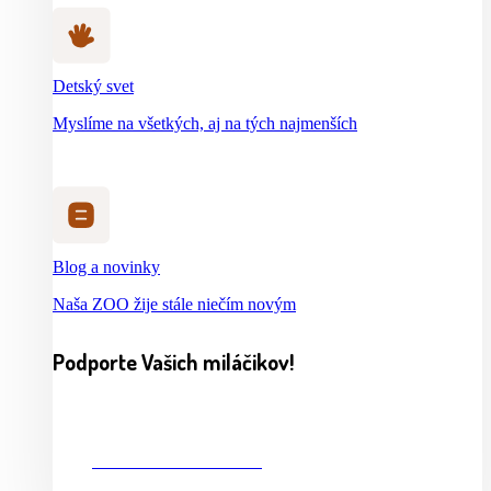
Detský svet
Myslíme na všetkých, aj na tých najmenších
Blog a novinky
Naša ZOO žije stále niečím novým
Podporte Vašich miláčikov!
CHCEM PRISPIEŤ 2%