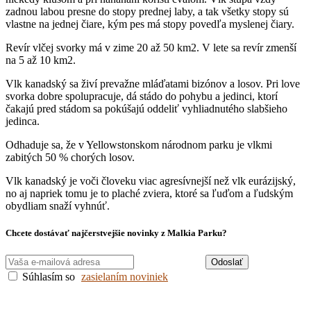
zadnou labou presne do stopy prednej laby, a tak všetky stopy sú
vlastne na jednej čiare, kým pes má stopy povedľa myslenej čiary.
Revír vlčej svorky má v zime 20 až 50 km2. V lete sa revír zmenší
na 5 až 10 km2.
Vlk kanadský sa živí prevažne mláďatami bizónov a losov. Pri love
svorka dobre spolupracuje, dá stádo do pohybu a jedinci, ktorí
čakajú pred stádom sa pokúšajú oddeliť vyhliadnutého slabšieho
jedinca.
Odhaduje sa, že v Yellowstonskom národnom parku je vlkmi
zabitých 50 % chorých losov.
Vlk kanadský je voči človeku viac agresívnejší než vlk eurázijský,
no aj napriek tomu je to plaché zviera, ktoré sa ľuďom a ľudským
obydliam snaží vyhnúť.
Chcete dostávať najčerstvejšie novinky z Malkia Parku?
Odoslať
Súhlasím so
zasielaním noviniek