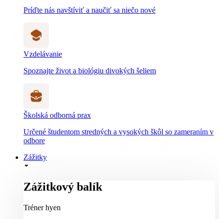
Príďte nás navštíviť a naučiť sa niečo nové
Vzdelávanie
Spoznajte život a biológiu divokých šeliem
Školská odborná prax
Určené študentom stredných a vysokých škôl so zameraním v
odbore
Zážitky
Zážitkový balík
Tréner hyen