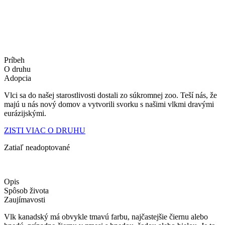
Príbeh
O druhu
Adopcia
Vlci sa do našej starostlivosti dostali zo súkromnej zoo. Teší nás, že
majú u nás nový domov a vytvorili svorku s našimi vlkmi dravými
eurázijskými.
ZISTI VIAC O DRUHU
Zatiaľ neadoptované
Opis
Spôsob života
Zaujímavosti
Vlk kanadský má obvykle tmavú farbu, najčastejšie čiernu alebo