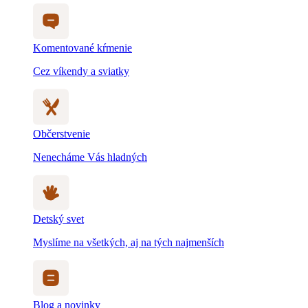
Komentované kŕmenie
Cez víkendy a sviatky
Občerstvenie
Nenecháme Vás hladných
Detský svet
Myslíme na všetkých, aj na tých najmenších
Blog a novinky