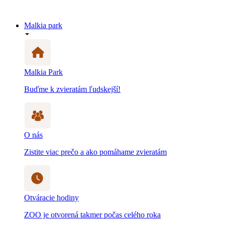
Malkia park
Malkia Park
Buďme k zvieratám ľudskejší!
O nás
Zistite viac prečo a ako pomáhame zvieratám
Otváracie hodiny
ZOO je otvorená takmer počas celého roka