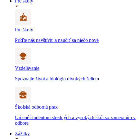
Pre školy
Pre školy
Príďte nás navštíviť a naučiť sa niečo nové
Vzdelávanie
Spoznajte život a biológiu divokých šeliem
Školská odborná prax
Určené študentom stredných a vysokých škôl so zameraním v
odbore
Zážitky