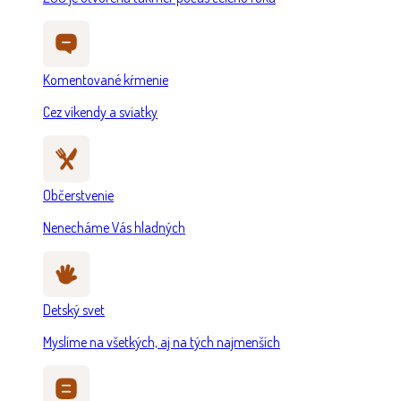
Komentované kŕmenie
Cez víkendy a sviatky
Občerstvenie
Nenecháme Vás hladných
Detský svet
Myslíme na všetkých, aj na tých najmenších