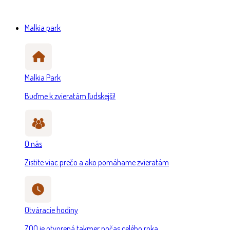
Malkia park
Malkia Park
Buďme k zvieratám ľudskejší!
O nás
Zistite viac prečo a ako pomáhame zvieratám
Otváracie hodiny
ZOO je otvorená takmer počas celého roka