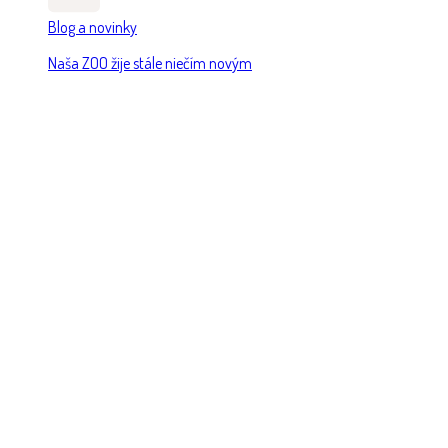
Blog a novinky
Naša ZOO žije stále niečím novým
Podporte Vašich miláčikov!
CHCEM PRISPIEŤ 2%
CHCEM PRISPIEŤ 2%
Objavte zvieratá
Naši zverenci
Staráme sa o viac ako 300 jedincov