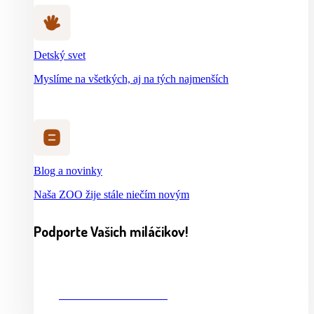
Detský svet
Myslíme na všetkých, aj na tých najmenších
Blog a novinky
Naša ZOO žije stále niečím novým
Podporte Vašich miláčikov!
CHCEM PRISPIEŤ 2%