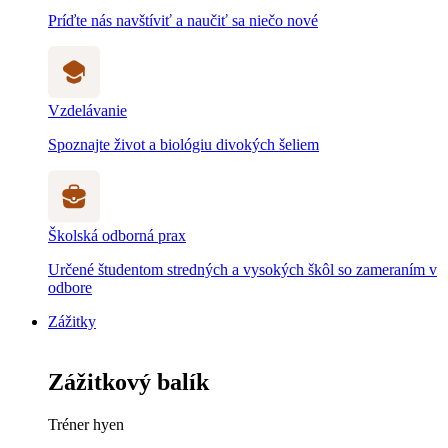
Príďte nás navštíviť a naučiť sa niečo nové
Vzdelávanie
Spoznajte život a biológiu divokých šeliem
Školská odborná prax
Určené študentom stredných a vysokých škôl so zameraním v
odbore
Zážitky
Zážitkový balík
Tréner hyen