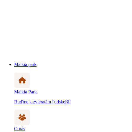
Malkia park
Malkia Park
Buďme k zvieratám ľudskejší!
O nás