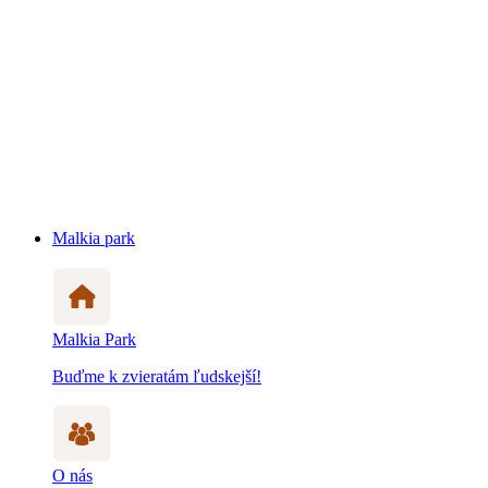
Malkia park
Malkia Park
Buďme k zvieratám ľudskejší!
O nás