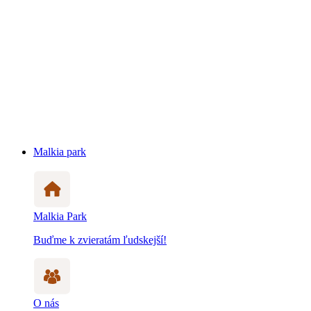
Malkia park
Malkia Park
Buďme k zvieratám ľudskejší!
O nás
Zistite viac prečo a ako pomáhame zvieratám
Otváracie hodiny
ZOO je otvorená takmer počas celého roka