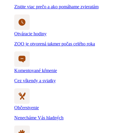
Komentované kŕmenie
Cez víkendy a sviatky
Občerstvenie
Nenecháme Vás hladných
Detský svet
Myslíme na všetkých, aj na tých najmenších
Blog a novinky