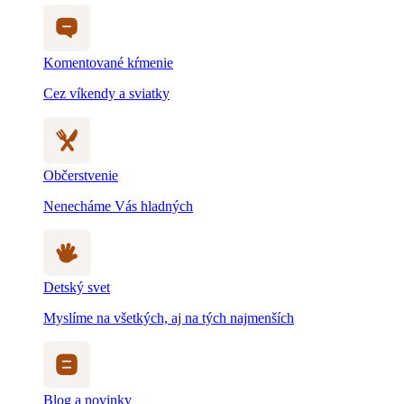
Komentované kŕmenie
Cez víkendy a sviatky
Občerstvenie
Nenecháme Vás hladných
Detský svet
Myslíme na všetkých, aj na tých najmenších
Blog a novinky