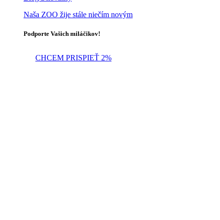
Naša ZOO žije stále niečím novým
Podporte Vašich miláčikov!
CHCEM PRISPIEŤ 2%
CHCEM PRISPIEŤ 2%
Objavte zvieratá
Naši zverenci
Staráme sa o viac ako 300 jedincov
Lexikón zvierat
Zistite viac o našich zverencoch