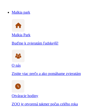
Malkia park
Malkia Park
Buďme k zvieratám ľudskejší!
O nás
Zistite viac prečo a ako pomáhame zvieratám
Otváracie hodiny
ZOO je otvorená takmer počas celého roka