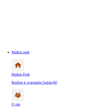
Malkia park
Malkia Park
Buďme k zvieratám ľudskejší!
O nás