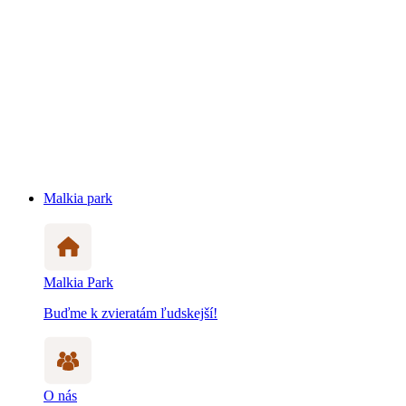
Malkia park
Malkia Park
Buďme k zvieratám ľudskejší!
O nás