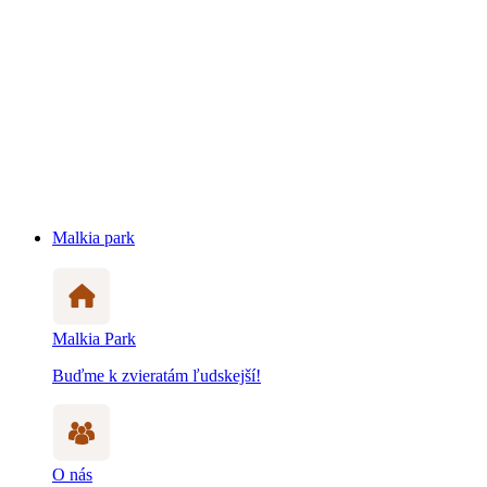
Malkia park
Malkia Park
Buďme k zvieratám ľudskejší!
O nás