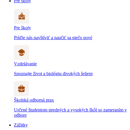
Pre školy
Pre školy
Príďte nás navštíviť a naučiť sa niečo nové
Vzdelávanie
Spoznajte život a biológiu divokých šeliem
Školská odborná prax
Určené študentom stredných a vysokých škôl so zameraním v
odbore
Zážitky