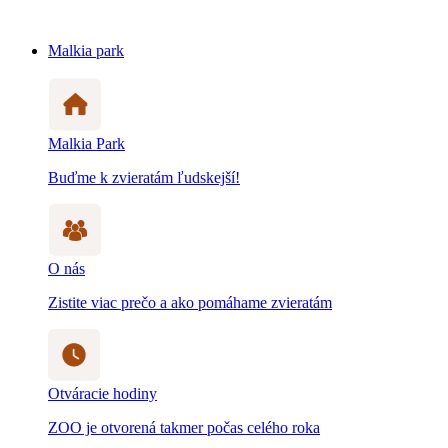
Malkia park
Malkia Park
Buďme k zvieratám ľudskejší!
O nás
Zistite viac prečo a ako pomáhame zvieratám
Otváracie hodiny
ZOO je otvorená takmer počas celého roka