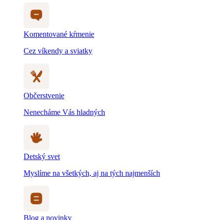
Komentované kŕmenie
Cez víkendy a sviatky
Občerstvenie
Nenecháme Vás hladných
Detský svet
Myslíme na všetkých, aj na tých najmenších
Blog a novinky