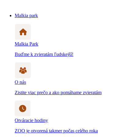
Malkia park
Malkia Park
Buďme k zvieratám ľudskejší!
O nás
Zistite viac prečo a ako pomáhame zvieratám
Otváracie hodiny
ZOO je otvorená takmer počas celého roka