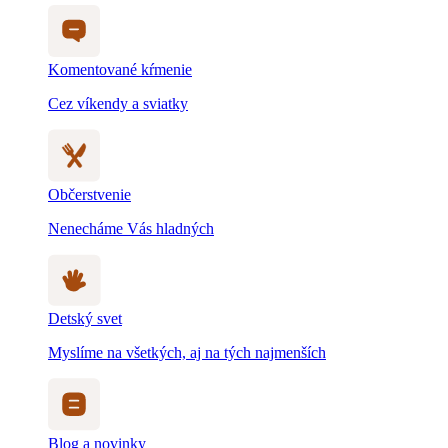
Komentované kŕmenie
Cez víkendy a sviatky
Občerstvenie
Nenecháme Vás hladných
Detský svet
Myslíme na všetkých, aj na tých najmenších
Blog a novinky