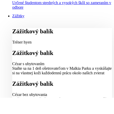
Určené študentom stredných a vysokých škôl so zameraním v
odbore
Zážitky
Zážitkový balík
Tréner hyen
Zážitkový balík
Cézar s ubytovaním
Staňte sa na 1 deň ošetrovateľom v Malkia Parku a vyskúšajte
si na vlastnej koži každodennú prácu okolo našich zvierat
Zážitkový balík
Cézar bez ubytovania
Staňte sa na 1 deň ošetrovateľom v Malkia Parku a vyskúšajte
si na vlastnej koži každodennú prácu okolo našich zvierat